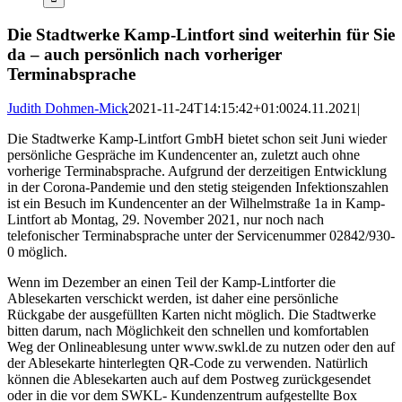
Die Stadtwerke Kamp-Lintfort sind weiterhin für Sie
da – auch persönlich nach vorheriger
Terminabsprache
Judith Dohmen-Mick
2021-11-24T14:15:42+01:00
24.11.2021
|
Die Stadtwerke Kamp-Lintfort GmbH bietet schon seit Juni wieder
persönliche Gespräche im Kundencenter an, zuletzt auch ohne
vorherige Terminabsprache. Aufgrund der derzeitigen Entwicklung
in der Corona-Pandemie und den stetig steigenden Infektionszahlen
ist ein Besuch im Kundencenter an der Wilhelmstraße 1a in Kamp-
Lintfort ab Montag, 29. November 2021, nur noch nach
telefonischer Terminabsprache unter der Servicenummer 02842/930-
0 möglich.
Wenn im Dezember an einen Teil der Kamp-Lintforter die
Ablesekarten verschickt werden, ist daher eine persönliche
Rückgabe der ausgefüllten Karten nicht möglich. Die Stadtwerke
bitten darum, nach Möglichkeit den schnellen und komfortablen
Weg der Onlineablesung unter www.swkl.de zu nutzen oder den auf
der Ablesekarte hinterlegten QR-Code zu verwenden. Natürlich
können die Ablesekarten auch auf dem Postweg zurückgesendet
oder in die vor dem SWKL- Kundenzentrum aufgestellte Box