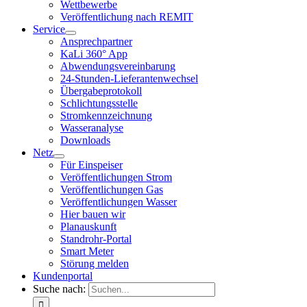
Wettbewerbe
Veröffentlichung nach REMIT
Service
Ansprechpartner
KaLi 360° App
Abwendungsvereinbarung
24-Stunden-Lieferantenwechsel
Übergabeprotokoll
Schlichtungsstelle
Stromkennzeichnung
Wasseranalyse
Downloads
Netz
Für Einspeiser
Veröffentlichungen Strom
Veröffentlichungen Gas
Veröffentlichungen Wasser
Hier bauen wir
Planauskunft
Standrohr-Portal
Smart Meter
Störung melden
Kundenportal
Suche nach: