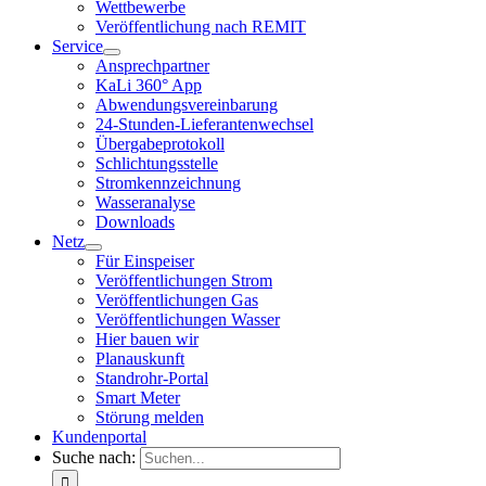
Wettbewerbe
Veröffentlichung nach REMIT
Service
Ansprechpartner
KaLi 360° App
Abwendungsvereinbarung
24-Stunden-Lieferantenwechsel
Übergabeprotokoll
Schlichtungsstelle
Stromkennzeichnung
Wasseranalyse
Downloads
Netz
Für Einspeiser
Veröffentlichungen Strom
Veröffentlichungen Gas
Veröffentlichungen Wasser
Hier bauen wir
Planauskunft
Standrohr-Portal
Smart Meter
Störung melden
Kundenportal
Suche nach: