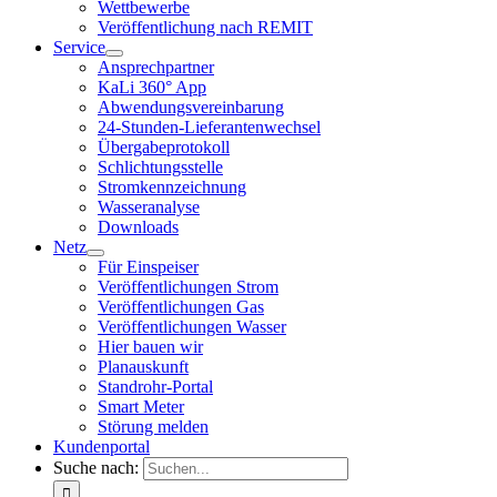
Wettbewerbe
Veröffentlichung nach REMIT
Service
Ansprechpartner
KaLi 360° App
Abwendungsvereinbarung
24-Stunden-Lieferantenwechsel
Übergabeprotokoll
Schlichtungsstelle
Stromkennzeichnung
Wasseranalyse
Downloads
Netz
Für Einspeiser
Veröffentlichungen Strom
Veröffentlichungen Gas
Veröffentlichungen Wasser
Hier bauen wir
Planauskunft
Standrohr-Portal
Smart Meter
Störung melden
Kundenportal
Suche nach: