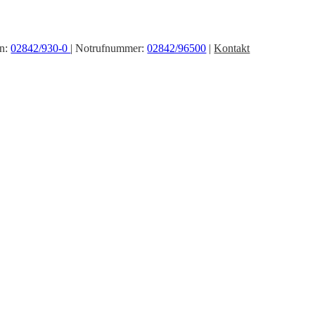
on:
02842/930-0
| Notrufnummer:
02842/96500
|
Kontakt