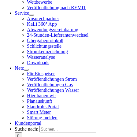
Wettbewerbe
Veröffentlichung nach REMIT
Service
Ansprechpartner
KaLi 360° App
Abwendungsvereinbarung
24-Stunden-Lieferantenwechsel
Übergabeprotokoll
Schlichtungsstelle
Stromkennzeichnung
Wasseranalyse
Downloads
Netz
Für Einspeiser
Veröffentlichungen Strom
Veröffentlichungen Gas
Veröffentlichungen Wasser
Hier bauen wir
Planauskunft
Standrohr-Portal
Smart Meter
Störung melden
Kundenportal
Suche nach: