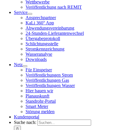
Wettbewerbe
Veröffentlichung nach REMIT
Service
Ansprechpartner
KaLi 360° App
Abwendungsvereinbarung
24-Stunden-Lieferantenwechsel
Übergabeprotokoll
Schlichtungsstelle
Stromkennzeichnung
Wasseranalyse
Downloads
Netz
Für Einspeiser
Veröffentlichungen Strom
Veröffentlichungen Gas
Veröffentlichungen Wasser
Hier bauen wir
Planauskunft
Standrohr-Portal
Smart Meter
Störung melden
Kundenportal
Suche nach: