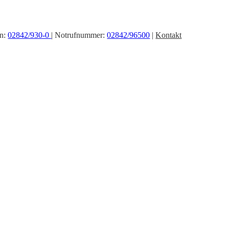
on:
02842/930-0
| Notrufnummer:
02842/96500
|
Kontakt