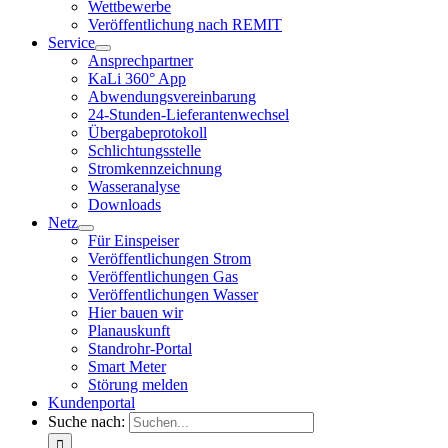
Wettbewerbe
Veröffentlichung nach REMIT
Service
Ansprechpartner
KaLi 360° App
Abwendungsvereinbarung
24-Stunden-Lieferantenwechsel
Übergabeprotokoll
Schlichtungsstelle
Stromkennzeichnung
Wasseranalyse
Downloads
Netz
Für Einspeiser
Veröffentlichungen Strom
Veröffentlichungen Gas
Veröffentlichungen Wasser
Hier bauen wir
Planauskunft
Standrohr-Portal
Smart Meter
Störung melden
Kundenportal
Suche nach: