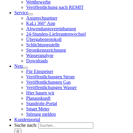
Wettbewerbe
Veröffentlichung nach REMIT
Service
Ansprechpartner
KaLi 360° App
Abwendungsvereinbarung
24-Stunden-Lieferantenwechsel
Übergabeprotokoll
Schlichtungsstelle
Stromkennzeichnung
Wasseranalyse
Downloads
Netz
Für Einspeiser
Veröffentlichungen Strom
Veröffentlichungen Gas
Veröffentlichungen Wasser
Hier bauen wir
Planauskunft
Standrohr-Portal
Smart Meter
Störung melden
Kundenportal
Suche nach: