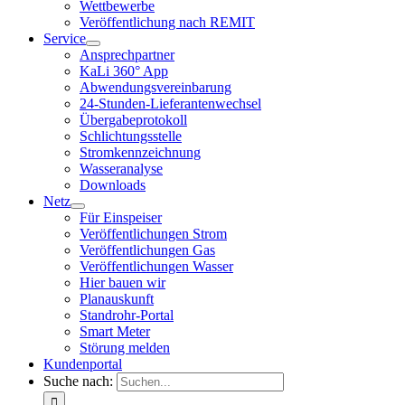
Wettbewerbe
Veröffentlichung nach REMIT
Service
Ansprechpartner
KaLi 360° App
Abwendungsvereinbarung
24-Stunden-Lieferantenwechsel
Übergabeprotokoll
Schlichtungsstelle
Stromkennzeichnung
Wasseranalyse
Downloads
Netz
Für Einspeiser
Veröffentlichungen Strom
Veröffentlichungen Gas
Veröffentlichungen Wasser
Hier bauen wir
Planauskunft
Standrohr-Portal
Smart Meter
Störung melden
Kundenportal
Suche nach: