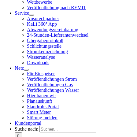
Wettbewerbe
Veröffentlichung nach REMIT
Service
Ansprechpartner
KaLi 360° App
Abwendungsvereinbarung
24-Stunden-Lieferantenwechsel
Übergabeprotokoll
Schlichtungsstelle
Stromkennzeichnung
Wasseranalyse
Downloads
Netz
Für Einspeiser
Veröffentlichungen Strom
Veröffentlichungen Gas
Veröffentlichungen Wasser
Hier bauen wir
Planauskunft
Standrohr-Portal
Smart Meter
Störung melden
Kundenportal
Suche nach: