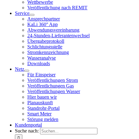
Wettbewerbe
Veröffentlichung nach REMIT
Service
Ansprechpartner
KaLi 360° App
Abwendungsvereinbarung
24-Stunden-Lieferantenwechsel
Übergabeprotokoll
Schlichtungsstelle
Stromkennzeichnung
Wasseranalyse
Downloads
Netz
Für Einspeiser
Veröffentlichungen Strom
Veröffentlichungen Gas
Veröffentlichungen Wasser
Hier bauen wir
Planauskunft
Standrohr-Portal
Smart Meter
Störung melden
Kundenportal
Suche nach: