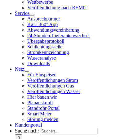
Wettbewerbe
Veröffentlichung nach REMIT
Service
Ansprechpartner
KaLi 360° App
Abwendungsvereinbarung
24-Stunden-Lieferantenwechsel
Übergabeprotokoll
Schlichtungsstelle
Stromkennzeichnung
Wasseranalyse
Downloads
Netz
Für Einspeiser
Veröffentlichungen Strom
Veröffentlichungen Gas
Veröffentlichungen Wasser
Hier bauen wir
Planauskunft
Standrohr-Portal
Smart Meter
Störung melden
Kundenportal
Suche nach: