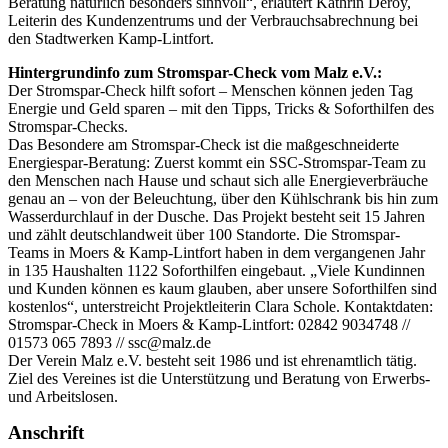
Beratung natürlich besonders sinnvoll“, erläutert Kathrin Deroy,
Leiterin des Kundenzentrums und der Verbrauchsabrechnung bei
den Stadtwerken Kamp-Lintfort.
Hintergrundinfo zum Stromspar-Check vom Malz e.V.:
Der Stromspar-Check hilft sofort – Menschen können jeden Tag
Energie und Geld sparen – mit den Tipps, Tricks & Soforthilfen des
Stromspar-Checks.
Das Besondere am Stromspar-Check ist die maßgeschneiderte
Energiespar-Beratung: Zuerst kommt ein SSC-Stromspar-Team zu
den Menschen nach Hause und schaut sich alle Energieverbräuche
genau an – von der Beleuchtung, über den Kühlschrank bis hin zum
Wasserdurchlauf in der Dusche. Das Projekt besteht seit 15 Jahren
und zählt deutschlandweit über 100 Standorte. Die Stromspar-
Teams in Moers & Kamp-Lintfort haben in dem vergangenen Jahr
in 135 Haushalten 1122 Soforthilfen eingebaut. „Viele Kundinnen
und Kunden können es kaum glauben, aber unsere Soforthilfen sind
kostenlos“, unterstreicht Projektleiterin Clara Schole. Kontaktdaten:
Stromspar-Check in Moers & Kamp-Lintfort: 02842 9034748 //
01573 065 7893 // ssc@malz.de
Der Verein Malz e.V. besteht seit 1986 und ist ehrenamtlich tätig.
Ziel des Vereines ist die Unterstützung und Beratung von Erwerbs-
und Arbeitslosen.
Anschrift