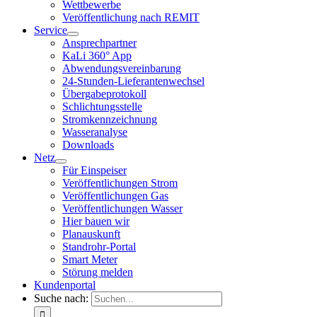
Wettbewerbe
Veröffentlichung nach REMIT
Service
Ansprechpartner
KaLi 360° App
Abwendungsvereinbarung
24-Stunden-Lieferantenwechsel
Übergabeprotokoll
Schlichtungsstelle
Stromkennzeichnung
Wasseranalyse
Downloads
Netz
Für Einspeiser
Veröffentlichungen Strom
Veröffentlichungen Gas
Veröffentlichungen Wasser
Hier bauen wir
Planauskunft
Standrohr-Portal
Smart Meter
Störung melden
Kundenportal
Suche nach: