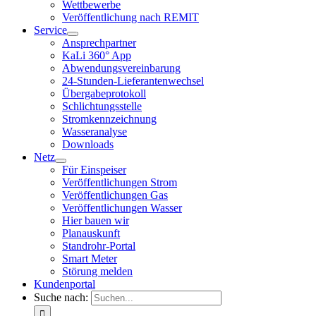
Wettbewerbe
Veröffentlichung nach REMIT
Service
Ansprechpartner
KaLi 360° App
Abwendungsvereinbarung
24-Stunden-Lieferantenwechsel
Übergabeprotokoll
Schlichtungsstelle
Stromkennzeichnung
Wasseranalyse
Downloads
Netz
Für Einspeiser
Veröffentlichungen Strom
Veröffentlichungen Gas
Veröffentlichungen Wasser
Hier bauen wir
Planauskunft
Standrohr-Portal
Smart Meter
Störung melden
Kundenportal
Suche nach: