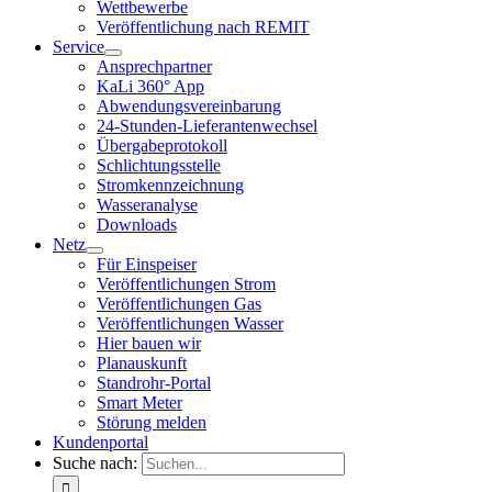
Wettbewerbe
Veröffentlichung nach REMIT
Service
Ansprechpartner
KaLi 360° App
Abwendungsvereinbarung
24-Stunden-Lieferantenwechsel
Übergabeprotokoll
Schlichtungsstelle
Stromkennzeichnung
Wasseranalyse
Downloads
Netz
Für Einspeiser
Veröffentlichungen Strom
Veröffentlichungen Gas
Veröffentlichungen Wasser
Hier bauen wir
Planauskunft
Standrohr-Portal
Smart Meter
Störung melden
Kundenportal
Suche nach: