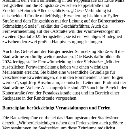
Abschnitt der Fernwärmeleitung in der Pappelstraße bis Ende März
fertigstellen und die Ringstraße zwischen Pappelstraße und
Friedrich-Heinrich-Allee erschließen. „Diese Verbindung ist
entscheidend für die mittelfristige Erweiterung bis hin zur Eyller
Straße und dem Ringschluss mit der Leitung auf der Bürgermeister-
Schmelzing-Straße“, erklärt der Geschäftsführer. Auch die
Fernwärmeleitung auf der Oststraße will der Wärmeversorger im
zweiten Quartal 2025 fertigstellen, sie ist ein wichtiges Bindeglied
zwischen den zwei großen Hauptversorgungsleitungen.
Auch das Gebiet auf der Bürgermeister-Schmelzing Straße will die
Stadtwärme zukünftig weiter ausbauen. Die Basis dafür bildet die
2024 fertiggestellte Fernwärmeleitung in der Südstraße: „Mit der
zusätzlichen Fernwärmeleitung haben wir einen wichtigen
Meilenstein erreicht. Sie bildet eine wesentliche Grundlage für
verschiedene Erweiterungen, die in den kommenden Jahren folgen
werden“, sagt Jörg Buschmann, technischer Leiter und Prokurist der
Stadtwärme. Weitere Ausbauprojekte sind 2025 auch im Bereich der
Kattenstraße (von der Pestalozzistraße aus) und im Bereich einer
Sackgasse in der Rundstraße vorgesehen.
Bauzeitplan berücksichtigt Veranstaltungen und Ferien
Die Bauzeitenpläne erarbeitet das Planungsteam der Stadtwärme
derzeit. „Wir berücksichtigen neben den Ferienzeiten auch größere
Veranstaltungen im Stadtgebiet, um diese Zeiträume möglichst