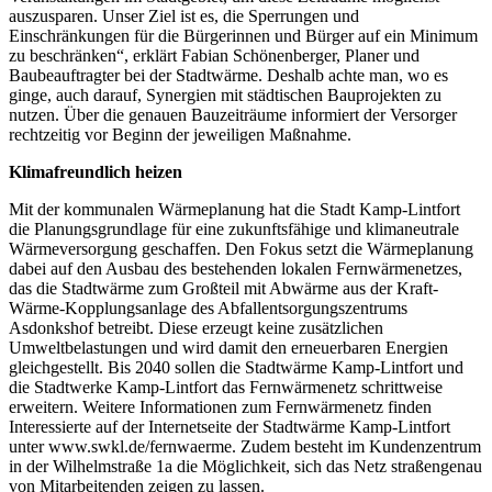
auszusparen. Unser Ziel ist es, die Sperrungen und
Einschränkungen für die Bürgerinnen und Bürger auf ein Minimum
zu beschränken“, erklärt Fabian Schönenberger, Planer und
Baubeauftragter bei der Stadtwärme. Deshalb achte man, wo es
ginge, auch darauf, Synergien mit städtischen Bauprojekten zu
nutzen. Über die genauen Bauzeiträume informiert der Versorger
rechtzeitig vor Beginn der jeweiligen Maßnahme.
Klimafreundlich heizen
Mit der kommunalen Wärmeplanung hat die Stadt Kamp-Lintfort
die Planungsgrundlage für eine zukunftsfähige und klimaneutrale
Wärmeversorgung geschaffen. Den Fokus setzt die Wärmeplanung
dabei auf den Ausbau des bestehenden lokalen Fernwärmenetzes,
das die Stadtwärme zum Großteil mit Abwärme aus der Kraft-
Wärme-Kopplungsanlage des Abfallentsorgungszentrums
Asdonkshof betreibt. Diese erzeugt keine zusätzlichen
Umweltbelastungen und wird damit den erneuerbaren Energien
gleichgestellt. Bis 2040 sollen die Stadtwärme Kamp-Lintfort und
die Stadtwerke Kamp-Lintfort das Fernwärmenetz schrittweise
erweitern. Weitere Informationen zum Fernwärmenetz finden
Interessierte auf der Internetseite der Stadtwärme Kamp-Lintfort
unter www.swkl.de/fernwaerme. Zudem besteht im Kundenzentrum
in der Wilhelmstraße 1a die Möglichkeit, sich das Netz straßengenau
von Mitarbeitenden zeigen zu lassen.