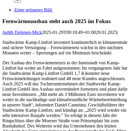
Zeige grösseres Bild
Fernwärmeausbau steht auch 2025 im Fokus
Judith Dohmen-Mick
2025-01-29T09:18:49+01:00
29.01.2025
|
Stadtwärme Kamp-Lintfort investiert kontinuierlich in klimaneutrale
und sichere Versorgung – Fernwärmenetz wächst in den nächsten
Monaten weiter – Sperrungen auf ein Minimum beschränkt
Der Ausbau des Fernwärmenetzes in der Innenstadt von Kamp-
Lintfort hat weiter an Fahrt aufgenommen: Im vergangenen Jahr hat
die Stadtwärme Kamp-Lintfort GmbH 1,7 Kilometer neue
Fernwärmeleitungen realisiert und 48 neue Kunden angeschlossen.
Auch 2025 will das Tochterunternehmen der Stadtwerke Kamp-
Lintfort GmbH den Ausbau unvermindert fortsetzen und plant dafür
neue Investitionen. „Mit mehr als 3 Millionen Euro investieren wir
weiter in die nachhaltige und klimafreundliche Wärmebereitstellung
in unserer Stadt“, informiert Daniel Cannistra, Geschäftsführer der
Stadtwärme Kamp-Lintfort, und kündigt an: „2025 wird wieder ein
sehr intensives Baujahr werden.“ So erfolgt in diesem Jahr der
Ringschluss über die Moerser Straße vom Prinzenplatz bis zum
Busbahnhof. Des Weiteren wird das Unternehmen den letzten