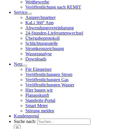
Wettbewerbe
Veröffentlichung nach REMIT
Service
Ansprechpartner
KaLi 360° App
Abwendungsvereinbarung
24-Stunden-Lieferantenwechsel
Übergabeprotokoll
Schlichtungsstelle
Stromkennzeichnung
Wasseranalyse
Downloads
Netz
Für Einspeiser
Veröffentlichungen Strom
Veröffentlichungen Gas
Veröffentlichungen Wasser
Hier bauen wir
Planauskunft
Standrohr-Portal
Smart Meter
Störung melden
Kundenportal
Suche nach: