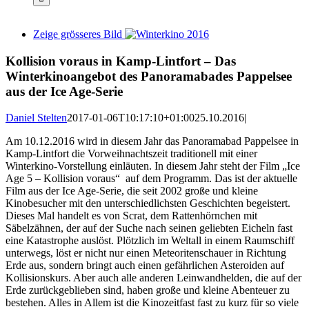
Zeige grösseres Bild
Kollision voraus in Kamp-Lintfort – Das
Winterkinoangebot des Panoramabades Pappelsee
aus der Ice Age-Serie
Daniel Stelten
2017-01-06T10:17:10+01:00
25.10.2016
|
Am 10.12.2016 wird in diesem Jahr das Panoramabad Pappelsee in
Kamp-Lintfort die Vorweihnachtszeit traditionell mit einer
Winterkino-Vorstellung einläuten. In diesem Jahr steht der Film „Ice
Age 5 – Kollision voraus“ auf dem Programm. Das ist der aktuelle
Film aus der Ice Age-Serie, die seit 2002 große und kleine
Kinobesucher mit den unterschiedlichsten Geschichten begeistert.
Dieses Mal handelt es von Scrat, dem Rattenhörnchen mit
Säbelzähnen, der auf der Suche nach seinen geliebten Eicheln fast
eine Katastrophe auslöst. Plötzlich im Weltall in einem Raumschiff
unterwegs, löst er nicht nur einen Meteoritenschauer in Richtung
Erde aus, sondern bringt auch einen gefährlichen Asteroiden auf
Kollisionskurs. Aber auch alle anderen Leinwandhelden, die auf der
Erde zurückgeblieben sind, haben große und kleine Abenteuer zu
bestehen. Alles in Allem ist die Kinozeitfast fast zu kurz für so viele