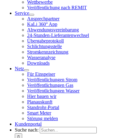
Wettbewerbe
Veröffentlichung nach REMIT
Service
Ansprechpartner
KaLi 360° App
Abwendungsvereinbarung
24-Stunden-Lieferantenwechsel
Übergabeprotokoll
Schlichtungsstelle
Stromkennzeichnung
Wasseranalyse
Downloads
Netz
Für Einspeiser
Veröffentlichungen Strom
Veröffentlichungen Gas
Veröffentlichungen Wasser
Hier bauen wir
Planauskunft
Standrohr-Portal
Smart Meter
Störung melden
Kundenportal
Suche nach: