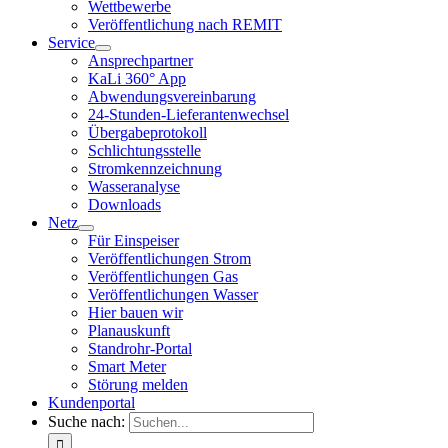
Wettbewerbe
Veröffentlichung nach REMIT
Service
Ansprechpartner
KaLi 360° App
Abwendungsvereinbarung
24-Stunden-Lieferantenwechsel
Übergabeprotokoll
Schlichtungsstelle
Stromkennzeichnung
Wasseranalyse
Downloads
Netz
Für Einspeiser
Veröffentlichungen Strom
Veröffentlichungen Gas
Veröffentlichungen Wasser
Hier bauen wir
Planauskunft
Standrohr-Portal
Smart Meter
Störung melden
Kundenportal
Suche nach: