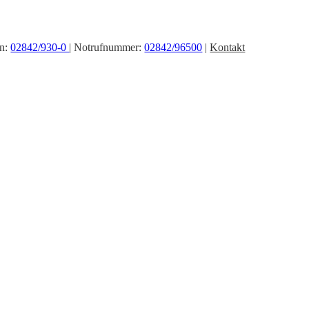
on:
02842/930-0
| Notrufnummer:
02842/96500
|
Kontakt