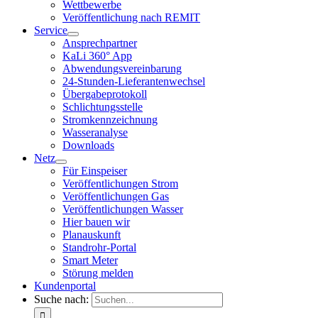
Wettbewerbe
Veröffentlichung nach REMIT
Service
Ansprechpartner
KaLi 360° App
Abwendungsvereinbarung
24-Stunden-Lieferantenwechsel
Übergabeprotokoll
Schlichtungsstelle
Stromkennzeichnung
Wasseranalyse
Downloads
Netz
Für Einspeiser
Veröffentlichungen Strom
Veröffentlichungen Gas
Veröffentlichungen Wasser
Hier bauen wir
Planauskunft
Standrohr-Portal
Smart Meter
Störung melden
Kundenportal
Suche nach: