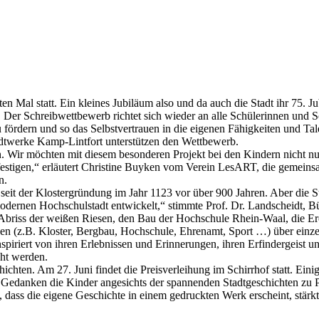
Mal statt. Ein kleines Jubiläum also und da auch die Stadt ihr 75. Jubi
 Der Schreibwettbewerb richtet sich wieder an alle Schülerinnen und S
fördern und so das Selbstvertrauen in die eigenen Fähigkeiten und Tal
dtwerke Kamp-Lintfort unterstützen den Wettbewerb.
hen. Wir möchten mit diesem besonderen Projekt bei den Kindern nicht 
estigen,“ erläutert Christine Buyken vom Verein LesART, die gemeins
n.
, seit der Klostergründung im Jahr 1123 vor über 900 Jahren. Aber die St
 modernen Hochschulstadt entwickelt,“ stimmte Prof. Dr. Landscheidt, B
en Abriss der weißen Riesen, den Bau der Hochschule Rhein-Waal, die 
n (z.B. Kloster, Bergbau, Hochschule, Ehrenamt, Sport …) über einze
iriert von ihren Erlebnissen und Erinnerungen, ihren Erfindergeist und
ht werden.
schichten. Am 27. Juni findet die Preisverleihung im Schirrhof statt. E
he Gedanken die Kinder angesichts der spannenden Stadtgeschichten zu
 dass die eigene Geschichte in einem gedruckten Werk erscheint, stär