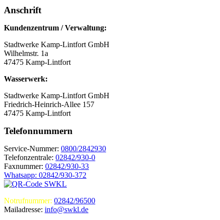
Anschrift
Kundenzentrum / Verwaltung:
Stadtwerke Kamp-Lintfort GmbH
Wilhelmstr. 1a
47475 Kamp-Lintfort
Wasserwerk:
Stadtwerke Kamp-Lintfort GmbH
Friedrich-Heinrich-Allee 157
47475 Kamp-Lintfort
Telefonnummern
Service-Nummer:
0800/2842930
Telefonzentrale:
02842/930-0
Faxnummer:
02842/930-33
Whatsapp: 02842/930-372
Notrufnummer:
02842/96500
Mailadresse:
info@swkl.de