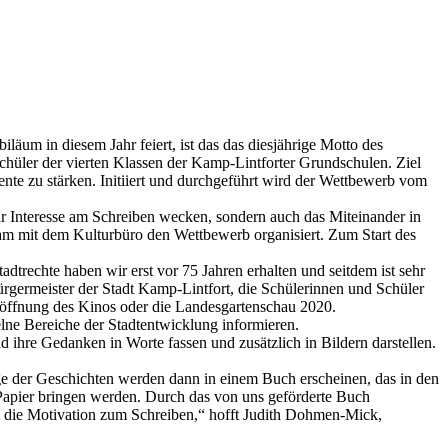
läum in diesem Jahr feiert, ist das das diesjährige Motto des
chüler der vierten Klassen der Kamp-Lintforter Grundschulen. Ziel
ente zu stärken. Initiiert und durchgeführt wird der Wettbewerb vom
nur Interesse am Schreiben wecken, sondern auch das Miteinander in
am mit dem Kulturbüro den Wettbewerb organisiert. Zum Start des
adtrechte haben wir erst vor 75 Jahren erhalten und seitdem ist sehr
ürgermeister der Stadt Kamp-Lintfort, die Schülerinnen und Schüler
Eröffnung des Kinos oder die Landesgartenschau 2020.
lne Bereiche der Stadtentwicklung informieren.
 ihre Gedanken in Worte fassen und zusätzlich in Bildern darstellen.
inige der Geschichten werden dann in einem Buch erscheinen, das in den
 Papier bringen werden. Durch das von uns geförderte Buch
kt die Motivation zum Schreiben,“ hofft Judith Dohmen-Mick,