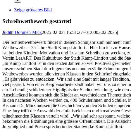
Zeige grösseres Bild
Schreibwettbewerb gestartet!
Judith Dohmen-Mick
2025-02-03T15:51:27+01:00
03.02.2025
|
Der Schreibwettbewerb findet in diesem Schuljahr zum nunmehr fünften 
Wettbewerbs – 75 Jahre Stadt Kamp-Lintfort – Hier bin ich zu Hause.
ist, bei den Kindern Motivation und Lust am Schreiben zu wecken, zu 
Verein LesART. Das Kulturbüro der Stadt Kamp-Lintfort und die Sta
„In Kamp-Lintfort ist in den letzten Jahren so viel Positives gesche
unserer schönen Stadt durch gemeinsame und erzählte Erinnerungen f
Wettbewerbes wurden alle vierten Klassen in den Schirrhof eingelade
„Es gibt vieles zu entdecken. Wir sind eine Stadt mit langer Tradition
viel passiert. Von einer Bergbauarbeiterstadt haben wir uns zu einer
ein. Lebendig schilderte er Highlights der Stadtentwicklung, wie d
Anschließend konnten sich die Kinder an verschiedenen Thementische
In den nächsten Wochen werden ca. 400 Schülerinnen und Schüler, insp
Bis zum 15. März müssen die Geschichten von den Schulen eingereic
Eine Jury trifft die Auswahl der einfallsreichsten und kreativsten Ge
teilnehmenden Klassen verteilt wird. „Wir sind sehr gespannt, welc
bekommen die Erzählungen eine größere Öffentlichkeit. Die Aussicht,
Jurymitglied und Pressesprecherin der Stadtwerke Kamp-Lintfort.