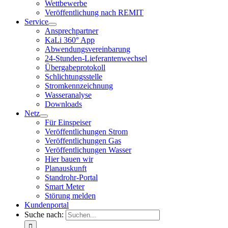
Wettbewerbe
Veröffentlichung nach REMIT
Service
Ansprechpartner
KaLi 360° App
Abwendungsvereinbarung
24-Stunden-Lieferantenwechsel
Übergabeprotokoll
Schlichtungsstelle
Stromkennzeichnung
Wasseranalyse
Downloads
Netz
Für Einspeiser
Veröffentlichungen Strom
Veröffentlichungen Gas
Veröffentlichungen Wasser
Hier bauen wir
Planauskunft
Standrohr-Portal
Smart Meter
Störung melden
Kundenportal
Suche nach: