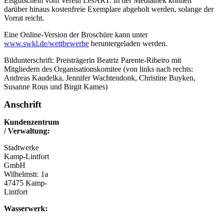
Eisgutschein vom Verein LesART. In der Mediathek können
darüber hinaus kostenfreie Exemplare abgeholt werden, solange der
Vorrat reicht.
Eine Online-Version der Broschüre kann unter
www.swkl.de/wettbewerbe
heruntergeladen werden.
Bildunterschrift: Preisträgerin Beatriz Parente-Ribeiro mit
Mitgliedern des Organisationskomitee (von links nach rechts:
Andreas Kaudelka, Jennifer Wachtendonk, Christine Buyken,
Susanne Rous und Birgit Kames)
Anschrift
Kundenzentrum
/ Verwaltung:
Stadtwerke
Kamp-Lintfort
GmbH
Wilhelmstr. 1a
47475 Kamp-
Lintfort
Wasserwerk: