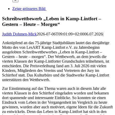
Zeige grösseres Bild
Schreibwettbewerb „Leben in Kamp-Lintfort –
Gestern – Heute – Morgen“
Judith Dohmen-Mick
2026-07-06T09:01:09+02:00
06.07.2026
|
Anknüpfend an das 75-jährige Stadtjubiläum lautet das diesjährige
Motto des von LesART Kamp-Lintfort e.V. zu Jahresbeginn
ausgelobten Schreibwettbewerbes „Leben in Kamp-Lintfort –
Gestern – heute – morgen“. Der Wettbewerb, an dem jeweils die
vierten Klassen der Kamp-Lintforter Grundschulen teilnehmen, ist
entschieden. Die Preisverleihung fand am 3. Juli 2026 mit vielen
Kindern, Mitgliedern des Vereins und Vertretern der Jury im
Schirrhof statt. Das Kulturbüro und die Stadtwerke Kamp-Lintfort
unterstützen den Wettbewerb.
Zur Einstimmung auf das Thema waren auch in diesem Jahr alle
vierten Klassen in den Schirrhof eingeladen worden und bekamen
dort spannende und interessante Einblicke. So konnten sie einen
Eindruck vom Leben in der Vergangenheit im Vergleich zu heute
gewinnen, wurden aber auch motiviert, eigene Ideen für die Zukunft
zu entwickeln. Denn das Leben in Kamp-Lintfort hat sich in den