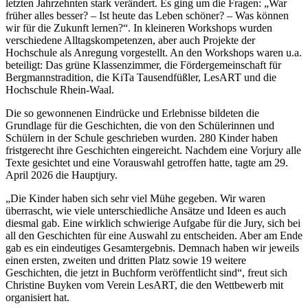
letzten Jahrzehnten stark verändert. Es ging um die Fragen: „War
früher alles besser? – Ist heute das Leben schöner? – Was können
wir für die Zukunft lernen?“. In kleineren Workshops wurden
verschiedene Alltagskompetenzen, aber auch Projekte der
Hochschule als Anregung vorgestellt. An den Workshops waren u.a.
beteiligt: Das grüne Klassenzimmer, die Fördergemeinschaft für
Bergmannstradition, die KiTa Tausendfüßler, LesART und die
Hochschule Rhein-Waal.
Die so gewonnenen Eindrücke und Erlebnisse bildeten die
Grundlage für die Geschichten, die von den Schülerinnen und
Schülern in der Schule geschrieben wurden. 280 Kinder haben
fristgerecht ihre Geschichten eingereicht. Nachdem eine Vorjury alle
Texte gesichtet und eine Vorauswahl getroffen hatte, tagte am 29.
April 2026 die Hauptjury.
„Die Kinder haben sich sehr viel Mühe gegeben. Wir waren
überrascht, wie viele unterschiedliche Ansätze und Ideen es auch
diesmal gab. Eine wirklich schwierige Aufgabe für die Jury, sich bei
all den Geschichten für eine Auswahl zu entscheiden. Aber am Ende
gab es ein eindeutiges Gesamtergebnis. Demnach haben wir jeweils
einen ersten, zweiten und dritten Platz sowie 19 weitere
Geschichten, die jetzt in Buchform veröffentlicht sind“, freut sich
Christine Buyken vom Verein LesART, die den Wettbewerb mit
organisiert hat.