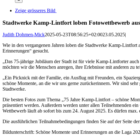
Zeige grösseres Bild
Stadtwerke Kamp-Lintfort loben Fotowettbewerb au
Judith Dohmen-Mick
2025-05-23T08:56:25+02:00
23.05.2025
|
Wie in den vergangenen Jahren loben die Stadtwerke Kamp-Lintfort
Erinnerungen“ gesucht.
„Das 75-jährige Jubiläum der Stadt ist für viele Kamp-Lintforter au
möchten wir die Menschen anregen, ihre Erlebnisse mit anderen zu te
„Ein Picknick mit der Familie, ein Ausflug mit Freunden, ein Spazierg
schöne Momente, an die wir uns gerne zurückerinnern. Wir sind sehr 
Stadtwerke.
Die besten Fotos zum Thema „75 Jahre Kamp-Lintfort – schöne Mome
präsentiert werden. Außerdem werden unter allen Teilnehmenden ein
Wettbewerb läuft ab sofort bis zum 24. August 2025. Es dürfen max. d
Die ausführlichen Teilnahmebedingungen finden Sie auf der Seite de
Bildunterschrift: Schöne Momente und Erinnerungen an die Laga 202