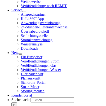
Wettbewerbe
Veröffentlichung nach REMIT
Service
Ansprechpartner
KaLi 360° App
Abwendungsvereinbarung
24-Stunden-Lieferantenwechsel
Übergabeprotokoll
Schlichtungsstelle
Stromkennzeichnung
Wasseranalyse
Downloads
Netz
Für Einspeiser
Veröffentlichungen Strom
Veröffentlichungen Gas
Veröffentlichungen Wasser
Hier bauen wir
Planauskunft
Standrohr-Portal
Smart Meter
Störung melden
Kundenportal
Suche nach: