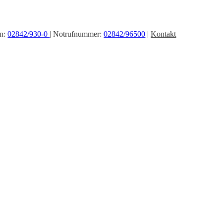
on:
02842/930-0
| Notrufnummer:
02842/96500
|
Kontakt