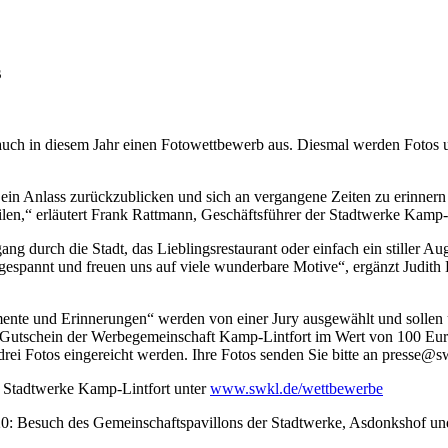
s
 auch in diesem Jahr einen Fotowettbewerb aus. Diesmal werden Fotos
ch ein Anlass zurückzublicken und sich an vergangene Zeiten zu erinne
ilen,“ erläutert Frank Rattmann, Geschäftsführer der Stadtwerke Kamp-
ang durch die Stadt, das Lieblingsrestaurant oder einfach ein stiller Au
gespannt und freuen uns auf viele wunderbare Motive“, ergänzt Judith 
nte und Erinnerungen“ werden von einer Jury ausgewählt und sollen u
 Gutschein der Werbegemeinschaft Kamp-Lintfort im Wert von 100 Euro
rei Fotos eingereicht werden. Ihre Fotos senden Sie bitte an presse@s
r Stadtwerke Kamp-Lintfort unter
www.swkl.de/wettbewerbe
0: Besuch des Gemeinschaftspavillons der Stadtwerke, Asdonkshof un