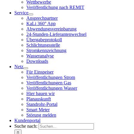
Wettbewerbe
Veröffentlichung nach REMIT
Service
Ansprechpartner
KaLi 360° App
Abwendungsvereinbarung
24-Stunden-Lieferantenwechsel
Übergabeprotokoll
Schlichtungsstelle
Stromkennzeichnung
Wasseranalyse
Downloads
Netz
Für Einspeiser
Veröffentlichungen Strom
Veröffentlichungen Gas
Veröffentlichungen Wasser
Hier bauen wir
Planauskunft
Standrohr-Portal
Smart Meter
Störung melden
Kundenportal
Suche nach: