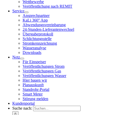
Wettbewerbe
Veröffentlichung nach REMIT
Service
Ansprechpartner
KaLi 360° App
Abwendungsvereinbarung
24-Stunden-Lieferantenwechsel
Übergabeprotokoll
Schlichtungsstelle
Stromkennzeichnung
Wasseranalyse
Downloads
Netz
Für Einspeiser
Veröffentlichungen Strom
Veröffentlichungen Gas
Veröffentlichungen Wasser
Hier bauen wir
Planauskunft
Standrohr-Portal
Smart Meter
Störung melden
Kundenportal
Suche nach: