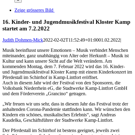
Zeige grösseres Bild
16. Kinder- und Jugendmusikfestival Kloster Kamp
startet am 7.2.2022
Judith Dohmen-Mick
2022-02-02T11:52:49+01:00
01.02.2022
|
Musik beeinflusst unsere Emotionen – Musik verbindet Menschen
miteinander, ganz unabhängig von Alter oder Herkunft – Musik ist
Kultur und kann unsere Sicht auf die Welt verändern. Am
kommenden Montag, dem 7. Februar 2022 wird das 16. Kinder-
und Jugendmusikfestival Kloster Kamp mit einem Kinderkonzert im
Pferdestall im Schirrhof in Kamp-Lintfort eröffnet.
Auch in diesem Jahr wird der Festival von den Sponsoren, die
Volksbank Niederrhein eG, die Stadtwerke Kamp-Lintfort GmbH
und dem Förderverein „Grancino“ getragen.
„Wir freuen wir uns sehr, dass in diesem Jahr das Festival trotz der
anhaltenden Corona-Pandemie stattfinden kann. Wir wünschen den
Kindern ein schönes, musikalisches Erlebnis“, sagt Andreas
Kaudelka, Geschäftsführer der Stadtwerke Kamp-Lintfort.
Der Pferdestall im Schirrhof ist bestens geeignet, jeweils zwei