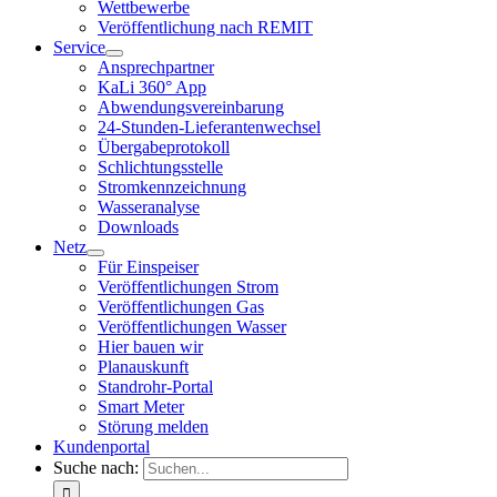
Wettbewerbe
Veröffentlichung nach REMIT
Service
Ansprechpartner
KaLi 360° App
Abwendungsvereinbarung
24-Stunden-Lieferantenwechsel
Übergabeprotokoll
Schlichtungsstelle
Stromkennzeichnung
Wasseranalyse
Downloads
Netz
Für Einspeiser
Veröffentlichungen Strom
Veröffentlichungen Gas
Veröffentlichungen Wasser
Hier bauen wir
Planauskunft
Standrohr-Portal
Smart Meter
Störung melden
Kundenportal
Suche nach: