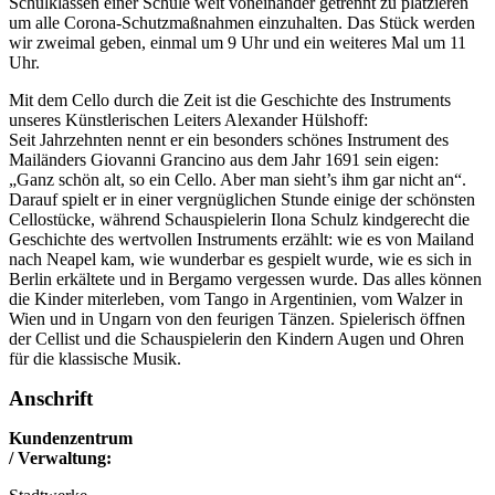
Schulklassen einer Schule weit voneinander getrennt zu platzieren
um alle Corona-Schutzmaßnahmen einzuhalten. Das Stück werden
wir zweimal geben, einmal um 9 Uhr und ein weiteres Mal um 11
Uhr.
Mit dem Cello durch die Zeit ist die Geschichte des Instruments
unseres Künstlerischen Leiters Alexander Hülshoff:
Seit Jahrzehnten nennt er ein besonders schönes Instrument des
Mailänders Giovanni Grancino aus dem Jahr 1691 sein eigen:
„Ganz schön alt, so ein Cello. Aber man sieht’s ihm gar nicht an“.
Darauf spielt er in einer vergnüglichen Stunde einige der schönsten
Cellostücke, während Schauspielerin Ilona Schulz kindgerecht die
Geschichte des wertvollen Instruments erzählt: wie es von Mailand
nach Neapel kam, wie wunderbar es gespielt wurde, wie es sich in
Berlin erkältete und in Bergamo vergessen wurde. Das alles können
die Kinder miterleben, vom Tango in Argentinien, vom Walzer in
Wien und in Ungarn von den feurigen Tänzen. Spielerisch öffnen
der Cellist und die Schauspielerin den Kindern Augen und Ohren
für die klassische Musik.
Anschrift
Kundenzentrum
/ Verwaltung: