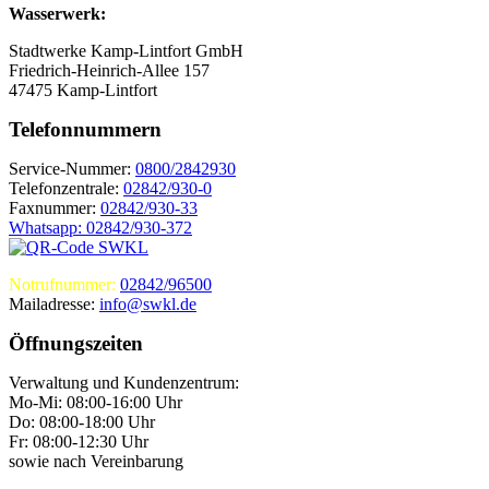
Wasserwerk:
Stadtwerke Kamp-Lintfort GmbH
Friedrich-Heinrich-Allee 157
47475 Kamp-Lintfort
Telefonnummern
Service-Nummer:
0800/2842930
Telefonzentrale:
02842/930-0
Faxnummer:
02842/930-33
Whatsapp: 02842/930-372
Notrufnummer:
02842/96500
Mailadresse:
info@swkl.de
Öffnungszeiten
Verwaltung und Kundenzentrum:
Mo-Mi: 08:00-16:00 Uhr
Do: 08:00-18:00 Uhr
Fr: 08:00-12:30 Uhr
sowie nach Vereinbarung