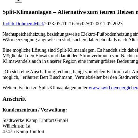
Split-Klimaanlagen – Alternative zum teuren Heizen 
Judith Dohmen-Mick
2023-05-11T16:56:02+02:00
11.05.2023
|
Nachtspeicherheizung beziehungsweise Elektro-Fußbodenheizung sind
Wärmeerzeugung angewiesen sind, suchen daher ebenfalls nach Alter
Eine mögliche Lösung sind Split-Klimaanlagen. Es handelt sich da
Möglichkeit den Einsatz und damit den Stromverbrauch von Nachtspei
Klimawandels auch in unserer Region eine immer größere Bedeutun
„Ob sich eine Anschaffung rechnet, hängt von vielen Faktoren ab.
möglich,“ erläutert Bert Buschmann, Vertriebsleiter bei den Stadtwer
Weitere Fakten zu Split-Klimaanlagen unter
www.swkl.de/energieber
Anschrift
Kundenzentrum / Verwaltung:
Stadtwerke Kamp-Lintfort GmbH
Wilhelmstr. 1a
47475 Kamp-Lintfort