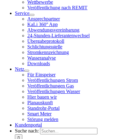
Wettbewerbe
Veröffentlichung nach REMIT
Service
Ansprechpartner
KaLi 360° App
Abwendungsvereinbarung
24-Stunden-Lieferantenwechsel
Übergabeprotokoll
Schlichtungsstelle
Stromkennzeichnung
Wasseranalyse
Downloads
Netz
Für Einspeiser
Veröffentlichungen Strom
Veröffentlichungen Gas
Veröffentlichungen Wasser
Hier bauen wir
Planauskunft
Standrohr-Portal
Smart Meter
Störung melden
Kundenportal
Suche nach: