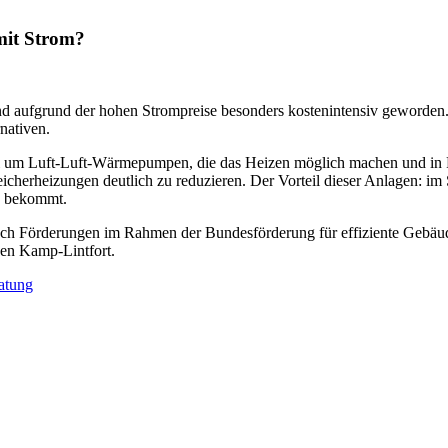
mit Strom?
 aufgrund der hohen Strompreise besonders kostenintensiv geworden. 
nativen.
bei um Luft-Luft-Wärmepumpen, die das Heizen möglich machen und i
cherheizungen deutlich zu reduzieren. Der Vorteil dieser Anlagen: i
g bekommt.
 Auch Förderungen im Rahmen der Bundesförderung für effiziente Geb
ken Kamp-Lintfort.
atung