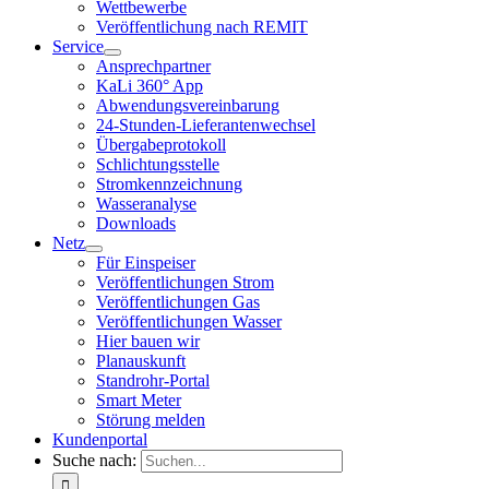
Wettbewerbe
Veröffentlichung nach REMIT
Service
Ansprechpartner
KaLi 360° App
Abwendungsvereinbarung
24-Stunden-Lieferantenwechsel
Übergabeprotokoll
Schlichtungsstelle
Stromkennzeichnung
Wasseranalyse
Downloads
Netz
Für Einspeiser
Veröffentlichungen Strom
Veröffentlichungen Gas
Veröffentlichungen Wasser
Hier bauen wir
Planauskunft
Standrohr-Portal
Smart Meter
Störung melden
Kundenportal
Suche nach: