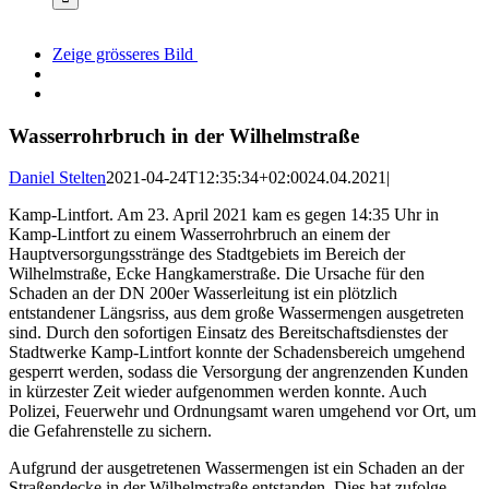
Zeige grösseres Bild
Wasserrohrbruch in der Wilhelmstraße
Daniel Stelten
2021-04-24T12:35:34+02:00
24.04.2021
|
Kamp-Lintfort. Am 23. April 2021 kam es gegen 14:35 Uhr in
Kamp-Lintfort zu einem Wasserrohrbruch an einem der
Hauptversorgungsstränge des Stadtgebiets im Bereich der
Wilhelmstraße, Ecke Hangkamerstraße. Die Ursache für den
Schaden an der DN 200er Wasserleitung ist ein plötzlich
entstandener Längsriss, aus dem große Wassermengen ausgetreten
sind. Durch den sofortigen Einsatz des Bereitschaftsdienstes der
Stadtwerke Kamp-Lintfort konnte der Schadensbereich umgehend
gesperrt werden, sodass die Versorgung der angrenzenden Kunden
in kürzester Zeit wieder aufgenommen werden konnte. Auch
Polizei, Feuerwehr und Ordnungsamt waren umgehend vor Ort, um
die Gefahrenstelle zu sichern.
Aufgrund der ausgetretenen Wassermengen ist ein Schaden an der
Straßendecke in der Wilhelmstraße entstanden. Dies hat zufolge,