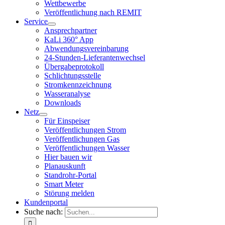
Wettbewerbe
Veröffentlichung nach REMIT
Service
Ansprechpartner
KaLi 360° App
Abwendungsvereinbarung
24-Stunden-Lieferantenwechsel
Übergabeprotokoll
Schlichtungsstelle
Stromkennzeichnung
Wasseranalyse
Downloads
Netz
Für Einspeiser
Veröffentlichungen Strom
Veröffentlichungen Gas
Veröffentlichungen Wasser
Hier bauen wir
Planauskunft
Standrohr-Portal
Smart Meter
Störung melden
Kundenportal
Suche nach: