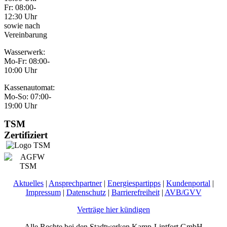
Fr: 08:00-
12:30 Uhr
sowie nach
Vereinbarung
Wasserwerk:
Mo-Fr: 08:00-
10:00 Uhr
Kassenautomat:
Mo-So: 07:00-
19:00 Uhr
TSM
Zertifiziert
Aktuelles
|
Ansprechpartner
|
Energiespartipps
|
Kundenportal
|
Impressum
|
Datenschutz
|
Barrierefreiheit
|
AVB/GVV
Verträge hier kündigen
Alle Rechte bei den Stadtwerken Kamp-Lintfort GmbH