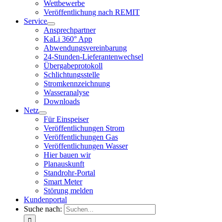
Wettbewerbe
Veröffentlichung nach REMIT
Service
Ansprechpartner
KaLi 360° App
Abwendungsvereinbarung
24-Stunden-Lieferantenwechsel
Übergabeprotokoll
Schlichtungsstelle
Stromkennzeichnung
Wasseranalyse
Downloads
Netz
Für Einspeiser
Veröffentlichungen Strom
Veröffentlichungen Gas
Veröffentlichungen Wasser
Hier bauen wir
Planauskunft
Standrohr-Portal
Smart Meter
Störung melden
Kundenportal
Suche nach: