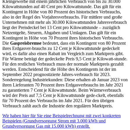
Kleingewerbe mit einem jährlichen Verbrauch von bis zu 30.000
Kilowattstunden auf 40 Cent pro Kilowattstunde. Das gilt für ein
Kontingent in Höhe von 80 Prozent des historischen Verbrauchs,
also in der Regel des Vorjahresverbrauchs. Für mittlere und große
Unternehmen mit mehr als 30.000 Kilowattstunden Jahresverbrauch
liegt der Preisdeckel bei 13 Cent pro Kilowattstunde – zuzüglich
Netzentgelte, Steuern, Abgaben und Umlagen. Das gilt für ein
Kontingent in Höhe von 70 Prozent ihres historischen Verbrauchs.
Die
Gaspreisbremse
bedeutet, dass ein Kontingent von 80 Prozent
ihres Erdgasver-brauchs zu 12 Cent je Kilowattstunde gedeckelt
wird, es dafür also einen Rabatt im Vergleich zum Marktpreis gibt.
Für Wärme beträgt der gedeckelte Preis 9,5 Cent je Kilowatt-stunde.
Für den restlichen Verbrauch muss der normale Marktpreis gezahlt
werden. Entscheidend für die Höhe des Kontingents ist der im
September 2022 prognostizierte Jahres-verbrauch für 2023.
Sonderregelung Industriekunden: Diese erhalten ab Januar 2023 von
ihren Lieferanten 70 Prozent ihres Erdgasverbrauchs im Jahr 2021
zu garantierten 7 Cent je Kilowattstunde. Beim Wärmeverbrauch
wird der Preis auf 7,5 Cent je Kilowattstunde gede-ckelt, ebenfalls
für 70 Prozent des Verbrauchs im Jahr 2021. Für den übrigen
Verbrauch zahlt auch die Industrie den regulären Marktpreis.
Wir haben hier für Sie eine Beispielrechnung mit zwei konkreten
Beispielen (Grundversorgung Strom mit 3.000 kWh und
Grundversorgung Gas mit 15.000 kWh) erstellt.