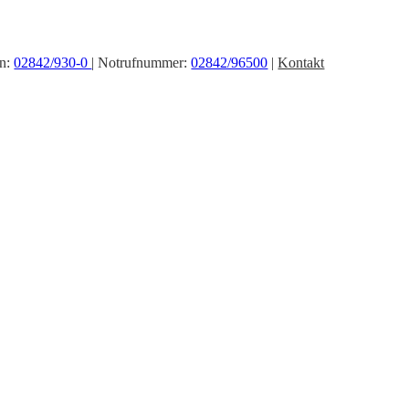
on:
02842/930-0
| Notrufnummer:
02842/96500
|
Kontakt