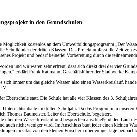
ungsprojekt in den Grundschulen
die Möglichkeit kostenlos an dem Umweltbildungsprogramm „Der Wasser
ie Schulkinder der dritten Klassen. Das Projekt umfasst die Zeit von z
ossenes Projekt und bedarf keinerlei Vorbereitung durch die teilnehm
orden und wir waren sehr erfreut, dass sich direkt drei der vier Grund
ringen,“ erklärt Frank Rattmann, Geschäftsführer der Stadtwerke Kamp-L
ss es sich immer um das gleiche Wasser, also einen Wasserkreislauf, han
e.V..
r Ebertschule statt. Die Schule hat alle vier Klassen des 3. Schuljahr
en Unterrichtsinhalte im dritten Schuljahr. Da das Programm in unsere
ch Thomas Baumeister, Leiter der Ebertschule, begeistert.
te über den Wasserkreislauf und besprechen anschließend den Lauf des 
und auch nicht weniger wird. Im Anschluss baut jeder einen kleinen W
lungen im Glas von den kleinen Forschern über einige Tage beobachtet