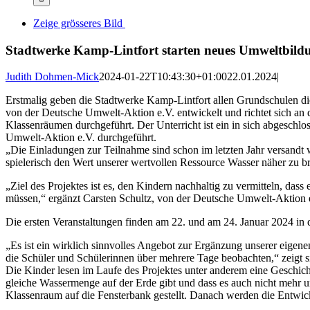
Zeige grösseres Bild
Stadtwerke Kamp-Lintfort starten neues Umweltbild
Judith Dohmen-Mick
2024-01-22T10:43:30+01:00
22.01.2024
|
Erstmalig geben die Stadtwerke Kamp-Lintfort allen Grundschulen 
von der Deutsche Umwelt-Aktion e.V. entwickelt und richtet sich an d
Klassenräumen durchgeführt. Der Unterricht ist ein in sich abgeschl
Umwelt-Aktion e.V. durchgeführt.
„Die Einladungen zur Teilnahme sind schon im letzten Jahr versandt w
spielerisch den Wert unserer wertvollen Ressource Wasser näher zu b
„Ziel des Projektes ist es, den Kindern nachhaltig zu vermitteln, da
müssen,“ ergänzt Carsten Schultz, von der Deutsche Umwelt-Aktion 
Die ersten Veranstaltungen finden am 22. und am 24. Januar 2024 in de
„Es ist ein wirklich sinnvolles Angebot zur Ergänzung unserer eigen
die Schüler und Schülerinnen über mehrere Tage beobachten,“ zeigt si
Die Kinder lesen im Laufe des Projektes unter anderem eine Geschich
gleiche Wassermenge auf der Erde gibt und dass es auch nicht mehr 
Klassenraum auf die Fensterbank gestellt. Danach werden die Entwick