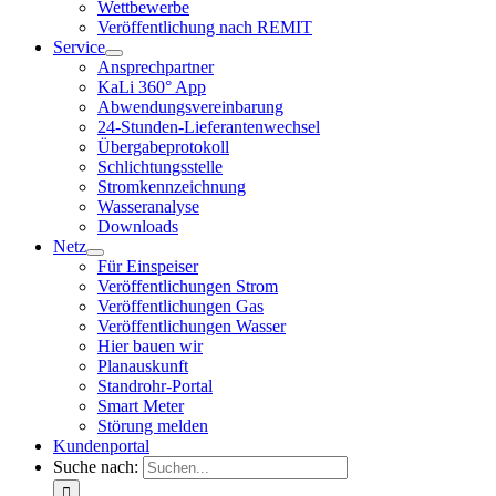
Wettbewerbe
Veröffentlichung nach REMIT
Service
Ansprechpartner
KaLi 360° App
Abwendungsvereinbarung
24-Stunden-Lieferantenwechsel
Übergabeprotokoll
Schlichtungsstelle
Stromkennzeichnung
Wasseranalyse
Downloads
Netz
Für Einspeiser
Veröffentlichungen Strom
Veröffentlichungen Gas
Veröffentlichungen Wasser
Hier bauen wir
Planauskunft
Standrohr-Portal
Smart Meter
Störung melden
Kundenportal
Suche nach: