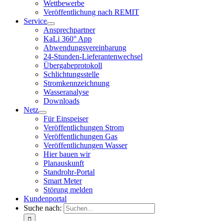
Wettbewerbe
Veröffentlichung nach REMIT
Service
Ansprechpartner
KaLi 360° App
Abwendungsvereinbarung
24-Stunden-Lieferantenwechsel
Übergabeprotokoll
Schlichtungsstelle
Stromkennzeichnung
Wasseranalyse
Downloads
Netz
Für Einspeiser
Veröffentlichungen Strom
Veröffentlichungen Gas
Veröffentlichungen Wasser
Hier bauen wir
Planauskunft
Standrohr-Portal
Smart Meter
Störung melden
Kundenportal
Suche nach: