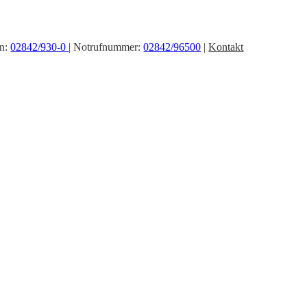
on:
02842/930-0
| Notrufnummer:
02842/96500
|
Kontakt