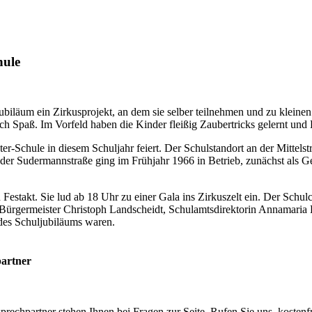
hule
biläum ein Zirkusprojekt, an dem sie selber teilnehmen und zu kleine
ch Spaß. Im Vorfeld haben die Kinder fleißig Zaubertricks gelernt und
uter-Schule in diesem Schuljahr feiert. Der Schulstandort an der Mitte
 der Sudermannstraße ging im Frühjahr 1966 in Betrieb, zunächst als G
 Festakt. Sie lud ab 18 Uhr zu einer Gala ins Zirkuszelt ein. Der Schu
 Bürgermeister Christoph Landscheidt, Schulamtsdirektorin Annamaria E
 des Schuljubiläums waren.
artner
rechpartner stehen Ihnen bei Fragen zur Seite. Rufen Sie uns kostenfr