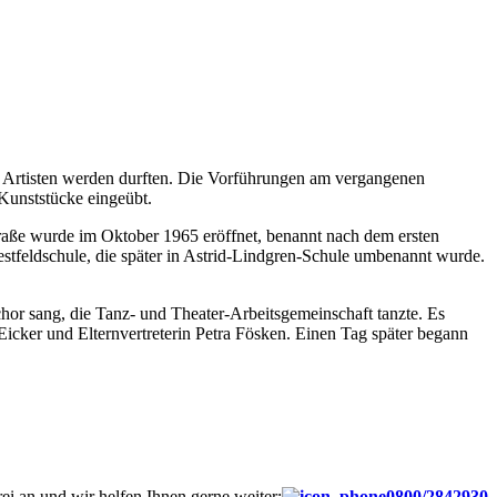
n Artisten werden durften. Die Vorführungen am vergangenen
 Kunststücke eingeübt.
lstraße wurde im Oktober 1965 eröffnet, benannt nach dem ersten
estfeldschule, die später in Astrid-Lindgren-Schule umbenannt wurde.
lchor sang, die Tanz- und Theater-Arbeitsgemeinschaft tanzte. Es
icker und Elternvertreterin Petra Fösken. Einen Tag später begann
ei an und wir helfen Ihnen gerne weiter:
0800/2842930