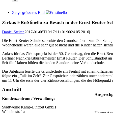
Zeige grösseres Bild
Zirkus ERnStinello zu Besuch in der Ernst-Reuter-Sc
Daniel Stelten
2017-01-06T10:17:11+01:00
24.05.2016
|
Die Ernst-Reuter-Schule schenkte den Grundschülern zum 50. Schulju
Wochenende waren alle sehr gut besucht und die Kinder hatten sichtli
Anlass für das Zirkusprojekt ist der 50. Geburtstag, den die Ernst-Re
Berliner Nachkriegsbürgermeister Ernst Reuter. Der Schulstandort an
Seit fünf Jahren bilden die beiden Standorte eine Verbundschule.
Das Jubiläum feierte die Grundschule am Freitag mit einem offiziellen
folgte ein „Talk im Zelt“. Zur Gesprächsrunde zählten unter anderem
um 11 Uhr die erste der vier Zirkusvorstellungen, die der Höhepunkt
Anschrift
Ansprechp
Kundenzentrum / Verwaltung:
Stadtwerke Kamp-Lintfort GmbH
Wilhelmstr. 1a
Unsere Ansp