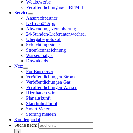
Wettbewerbe
Veröffentlichung nach REMIT
Service
Ansprechpartner
KaLi 360° App
Abwendungsvereinbarung
24-Stunden-Lieferantenwechsel
Übergabeprotokoll
Schlichtungsstelle
Stromkennzeichnung
Wasseranalyse
Downloads
Netz
Für Einspeiser
Veröffentlichungen Strom
Veröffentlichungen Gas
Veröffentlichungen Wasser
Hier bauen wir
Planauskunft
Standrohr-Portal
Smart Meter
Störung melden
Kundenportal
Suche nach: